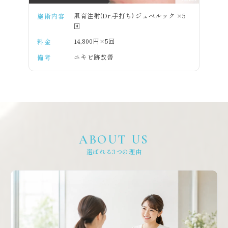
肌育注射(Dr.手打ち) ジュベルック ×5
施術内容
回
14,800円×5回
料金
ニキビ跡改善
備考
ABOUT US
選ばれる3つの理由