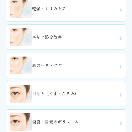
乾燥・くすみケア
ニキビ跡を改善
肌のハリ・ツヤ
目もと（くま・たるみ）
涙袋・目元のボリューム