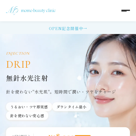
OPEN記念開催中
→
INJECTION
DRIP
無針水光注射
針を使わない"水光肌"。短時間で潤い・ツヤをチャージ
うるおい・ツヤ即実感
ダウンタイム最小
針を使わない安心感