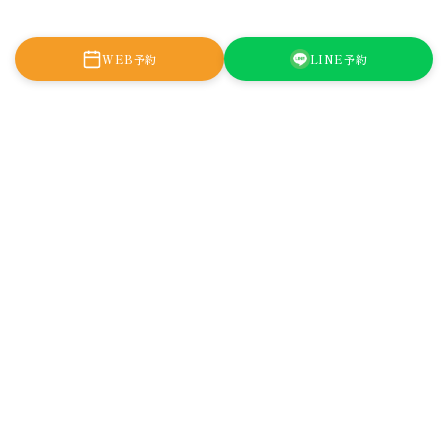
WEB予約
LINE予約
大阪府大阪市西区新町1-2-9
日宝四ツ橋新町ビル9F
アクセス
大阪メトロ御堂筋線『心斎橋駅』
北12番出口より徒歩3分
Google Map →