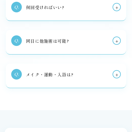
+
何回受ければいい?
Q
.
+
同日に他施術は可能?
Q
.
+
メイク・運動・入浴は?
Q
.