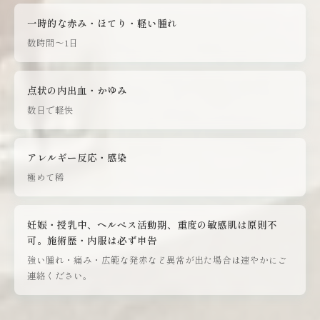
一時的な赤み・ほてり・軽い腫れ
数時間〜1日
点状の内出血・かゆみ
数日で軽快
アレルギー反応・感染
極めて稀
妊娠・授乳中、ヘルペス活動期、重度の敏感肌は原則不
可。施術歴・内服は必ず申告
強い腫れ・痛み・広範な発赤など異常が出た場合は速やかにご
連絡ください。