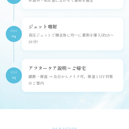
お悩み・肌状態に合わせて薬剤を選定
ジェット噴射
STEP
高圧ジェットで顔全体に均一に薬剤を導入(約15〜
04
20分)
アフターケア説明〜ご帰宅
STEP
鎮静・保湿 → 当日からメイク可。保湿とUV対策
05
のご案内
DURATION