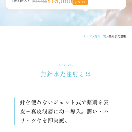
¥18,000
1回(税込)
¥36,300
50%OFF
トップ
施術一覧
無針水光注射
>
>
ABOUT
無針水光注射とは
針を使わないジェット式で薬剤を表
皮〜真皮浅層に均一導入。潤い・ハ
リ・ツヤを即実感。