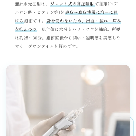
無針水光注射は、
ジェット式の高圧噴射
で薬剤(ヒア
ルロン酸・ビタミン等)を
表皮〜真皮浅層に均一に届
ける
施術です。
針を使わないため、出血・腫れ・痛み
を抑えつつ
、肌全体に水分とハリ・ツヤを補給。所要
は約25〜30分。施術直後から潤い・透明感を実感しや
すく、ダウンタイムも軽めです。